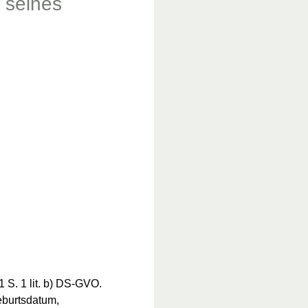
 seines
 S. 1 lit. b) DS-GVO.
eburtsdatum,