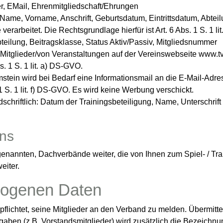
mer, EMail, Ehrenmitgliedschaft/Ehrungen
Name, Vorname, Anschrift, Geburtsdatum, Eintrittsdatum, Abtei
arbeitet. Die Rechtsgrundlage hierfür ist Art. 6 Abs. 1 S. 1 li
ilung, Beitragsklasse, Status Aktiv/Passiv, Mitgliedsnummer
itglieder/von Veranstaltungen auf der Vereinswebseite www.t
s. 1 S. 1 lit. a) DS-GVO.
ein wird bei Bedarf eine Informationsmail an die E-Mail-Adres
 1 S. 1 lit. f) DS-GVO. Es wird keine Werbung verschickt.
riftlich: Datum der Trainingsbeteiligung, Name, Unterschrift
ins
enannten, Dachverbände weiter, die von Ihnen zum Spiel- / Trai
eiter.
zogenen Daten
rpflichtet, seine Mitglieder an den Verband zu melden. Übermitt
aben (z.B. Vorstandsmitglieder) wird zusätzlich die Bezeichnun